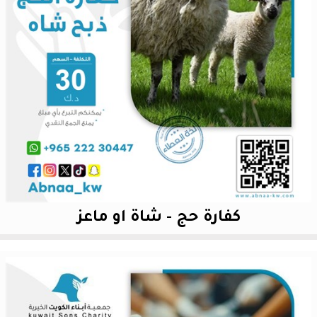
كفارة حج - شاة او ماعز