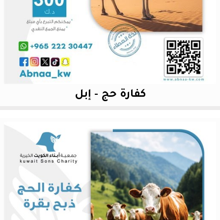
كفارة حج - إبل