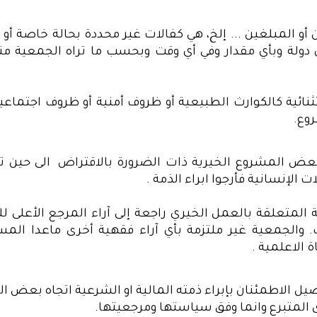
ين أو المبلغين ... إلخ، هي كفالات غير محددة بحالة خاصة أ
ولة وبأي مقدار وفي أي وقت وبحسب ما تراه الجمعية مناس
نائية كالكوارث الطبيعية أو ظروف أمنية أو ظروف اجتما
وع.
بعض المشروع الخيرية ذات الضرورة بالاقتراض
الى حين ت
 الإنسانية فأرجوا ابراء الذمة .
 المتعلقة بالعمل الخيري راجعة إلى آراء المرجع الأعلى 
 والجمعية غير ملتزمة بأي آراء فقهية أخرى ماعدا المسا
 الاعلمية .
 الاطمئنان بإبراء ذمته المالية او الشرعية اتجاه بعض ا
 المتبرع وانما وفق سياستها ومرجعيتها.