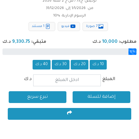
ترخيص: ج75 / ش خ 2
سنة: 2026
من:
1/1/2026
إلى:
31/12/2026
الرسوم الإدارية: %
10
7 صورة
فيديو
1 مستند
مطلوب:
10,000
د.ك
متبقي:
9,330.75
د.ك
6%
10 د.ك
20 د.ك
30 د.ك
40 د.ك
المبلغ
د.ك
إضافة للسلة
تبرع سريع