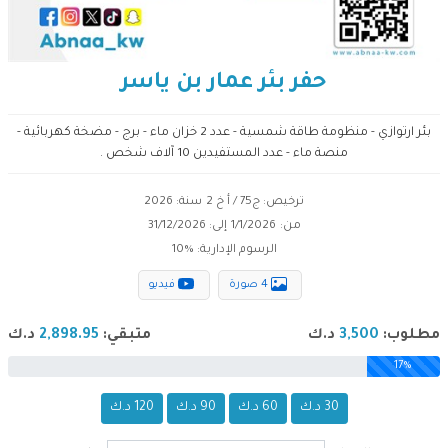
حفر بئر عمار بن ياسر
بئر ارتوازي - منظومة طاقة شمسية - عدد 2 خزان ماء - برج - مضخة كهربائية -
منصة ماء - عدد المستفيدين 10 آلاف شخص .
ترخيص: ج75 / أ خ 2
سنة: 2026
من:
1/1/2026
إلى:
31/12/2026
الرسوم الإدارية: %
10
4 صورة
فيديو
مطلوب:
3,500
د.ك
متبقي:
2,898.95
د.ك
17%
30 د.ك
60 د.ك
90 د.ك
120 د.ك