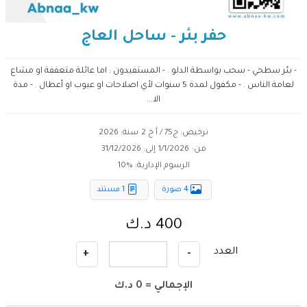
حفر بئر - ساحل العاج
- بئر سطحي - سحب بواسطة الدلو . - المستفيدون : اما عائلة متعففة او مشاع
لعامة الناس . - مكفول لمدة 5 سنوات لأي اصلاحات او عيوب او أعطال . - مدة
الا...
ترخيص: ج75 / أ خ 2
سنة: 2026
من:
1/1/2026
إلى:
31/12/2026
الرسوم الإدارية: %
10
4 صورة
1 مستند
400 د.ك
العدد
+
-
الإجمالي =
0
د.ك