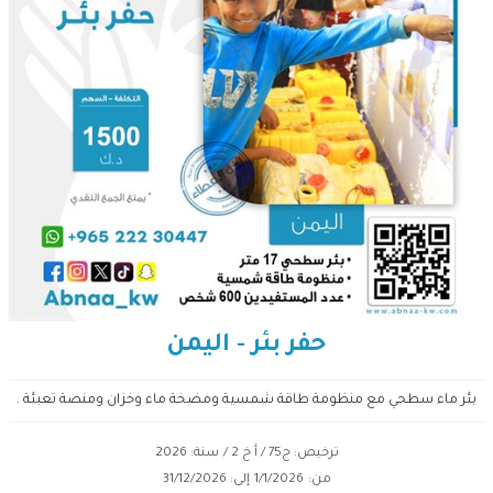
حفر بئر - اليمن
بئر ماء سطحي مع منظومة طاقة شمسية ومضخة ماء وخزان ومنصة تعبئة .
ترخيص: ج75 / أ خ 2 /
سنة: 2026
من:
1/1/2026
إلى:
31/12/2026